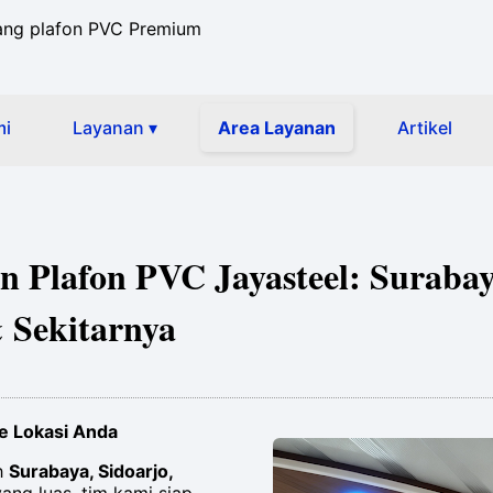
ang plafon PVC Premium
mi
Layanan ▾
Area Layanan
Artikel
 Plafon PVC Jayasteel: Surabay
 Sekitarnya
ke Lokasi Anda
h
Surabaya, Sidoarjo,