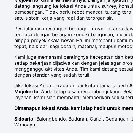
Mojokerto
, dan area sekitarnya. Dengan jangkauan y
datang langsung ke lokasi Anda untuk survey, konsul
pemasangan. Tidak perlu repot mencari tukang ter
satu sistem kerja yang rapi dan terorganisir.
Pengalaman menangani berbagai proyek di area Ja
terbiasa dengan beragam kondisi bangunan, mulai dar
hingga proyek skala besar. Hal ini membantu kami m
tepat, baik dari segi desain, material, maupun met
Kami juga memahami pentingnya kecepatan dan ketep
setiap pekerjaan dijadwalkan dengan jelas agar pros
mengganggu aktivitas Anda. Tim kami datang sesuai
dengan standar yang sudah teruji.
Jika lokasi Anda berada di luar kota utama seperti
S
Mojokerto
, Anda tetap bisa menghubungi kami. Sel
layanan, kami siap membantu memberikan solusi ter
Dimanapun lokasi Anda, kami siap hadir untuk memb
Sidoarjo:
Balongbendo, Buduran, Candi, Gedangan, Ja
Wonoayu.