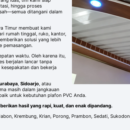
ang luas, tim kami siap
tasi, hingga proses
pisah—semua ditangani dalam
wa Timur membuat kami
i rumah tinggal, ruko, kantor,
emberikan solusi yang lebih
ode pemasangan.
atan waktu. Oleh karena itu,
es berjalan lancar tanpa
 kesepakatan dan bekerja
urabaya
,
Sidoarjo
, atau
ama masih dalam jangkauan
baik untuk kebutuhan plafon PVC Anda.
erikan hasil yang rapi, kuat, dan enak dipandang.
bon, Krembung, Krian, Porong, Prambon, Sedati, Sukodono,